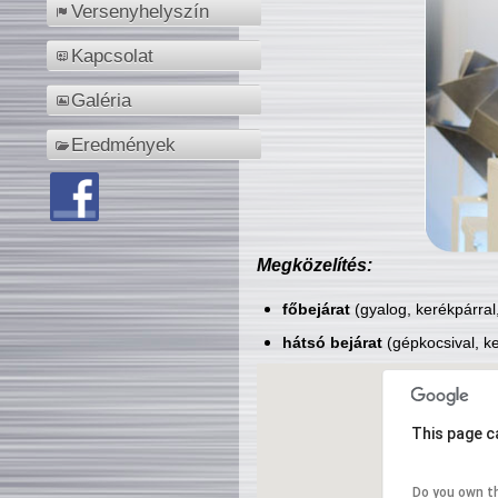
Versenyhelyszín
Kapcsolat
Galéria
Eredmények
Megközelítés:
főbejárat
(gyalog, kerékpárral
hátsó bejárat
(gépkocsival, ke
This page c
Do you own t