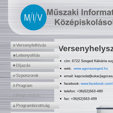
Versenyfelhívás
Versenyhelys
Lebonyolítás
cím: 6722 Szeged Kálvária sug
Díjazás
web:
www.agoraszeged.hu
Szponzorok
email: kapcsolat[kukac]agora
facebook:
www.facebook.com/
Program
telefon: +36(62)563-480
Regisztráció
fax: +36(62)563-499
Programbizottság