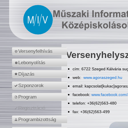
Versenyfelhívás
Versenyhelys
Lebonyolítás
cím: 6722 Szeged Kálvária sug
Díjazás
web:
www.agoraszeged.hu
Szponzorok
email: kapcsolat[kukac]agora
facebook:
www.facebook.com/
Program
telefon: +36(62)563-480
Regisztráció
fax: +36(62)563-499
Programbizottság