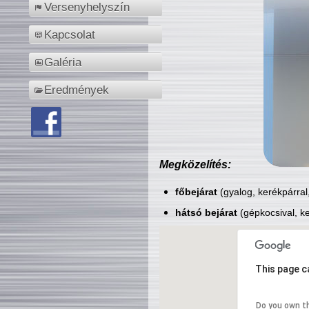
Versenyhelyszín
Kapcsolat
Galéria
Eredmények
Megközelítés:
főbejárat
(gyalog, kerékpárral
hátsó bejárat
(gépkocsival, ke
This page c
Do you own t