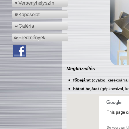
Versenyhelyszín
Kapcsolat
Galéria
Eredmények
Megközelítés:
főbejárat
(gyalog, kerékpárral
hátsó bejárat
(gépkocsival, ke
This page c
Do you own t