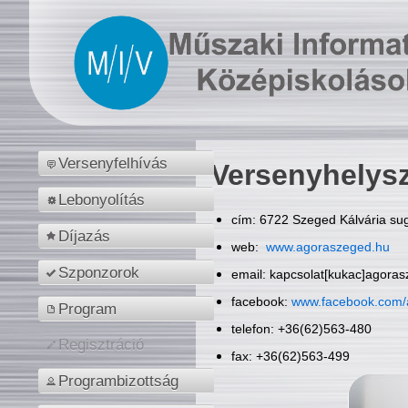
Versenyfelhívás
Versenyhelys
Lebonyolítás
cím: 6722 Szeged Kálvária sug
Díjazás
web:
www.agoraszeged.hu
Szponzorok
email: kapcsolat[kukac]agora
facebook:
www.facebook.com/
Program
telefon: +36(62)563-480
Regisztráció
fax: +36(62)563-499
Programbizottság