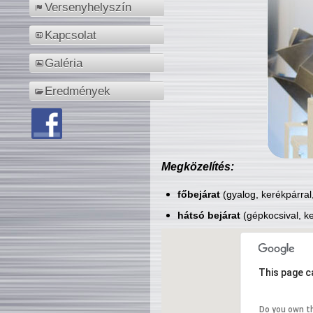
Versenyhelyszín
Kapcsolat
Galéria
Eredmények
Megközelítés:
főbejárat
(gyalog, kerékpárral
hátsó bejárat
(gépkocsival, ke
This page c
Do you own t