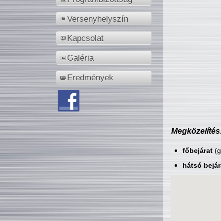
Versenyhelyszín
Kapcsolat
Galéria
Eredmények
Megközelítés
főbejárat
(g
hátsó bejár