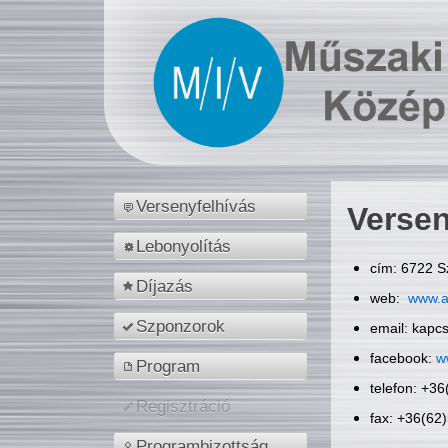
Versenyfelhívás
Versen
Lebonyolítás
cím: 6722 S
Díjazás
web:
www.a
Szponzorok
email: kapc
facebook:
w
Program
telefon: +3
Regisztráció
fax: +36(62
Programbizottság