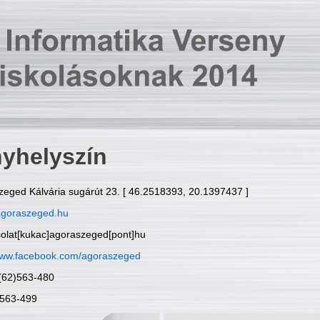
yhelyszín
zeged Kálvária sugárút 23. [ 46.2518393, 20.1397437 ]
goraszeged.hu
solat[kukac]agoraszeged[pont]hu
ww.facebook.com/agoraszeged
6(62)563-480
)563-499