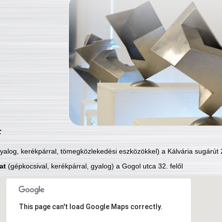
:
yalog, kerékpárral, tömegközlekedési eszközökkel) a Kálvária sugárút 2
at
(gépkocsival, kerékpárral, gyalog) a Gogol utca 32. felől
This page can't load Google Maps correctly.