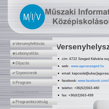
Versenyfelhívás
Versenyhelys
Lebonyolítás
cím: 6722 Szeged Kálvária sug
Díjazás
web:
www.agoraszeged.hu
Szponzorok
email: kapcsolat[kukac]agora
facebook:
www.facebook.com/
Program
telefon: +36(62)563-480
Regisztráció
fax: +36(62)563-499
Programbizottság