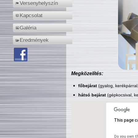
Versenyhelyszín
Kapcsolat
Galéria
Eredmények
Megközelítés:
főbejárat
(gyalog, kerékpárral
hátsó bejárat
(gépkocsival, ke
This page c
Do you own t