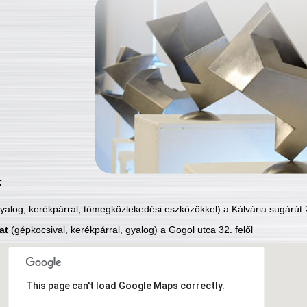
:
yalog, kerékpárral, tömegközlekedési eszközökkel) a Kálvária sugárút 2
at
(gépkocsival, kerékpárral, gyalog) a Gogol utca 32. felől
This page can't load Google Maps correctly.