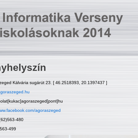
yhelyszín
zeged Kálvária sugárút 23. [ 46.2518393, 20.1397437 ]
goraszeged.hu
solat[kukac]agoraszeged[pont]hu
ww.facebook.com/agoraszeged
6(62)563-480
)563-499