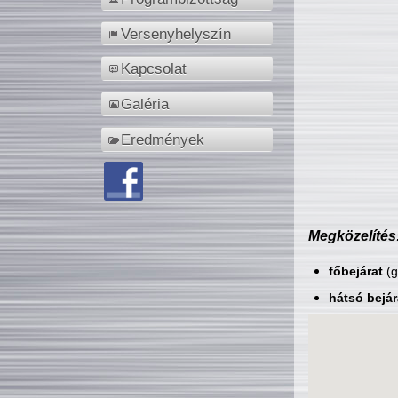
Versenyhelyszín
Kapcsolat
Galéria
Eredmények
Megközelítés
főbejárat
(g
hátsó bejár