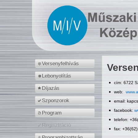
Versenyfelhívás
Versen
Lebonyolítás
cím: 6722 S
Díjazás
web:
www.a
Szponzorok
email: kapc
facebook:
w
Program
telefon: +3
Regisztráció
fax: +36(62
Programbizottság