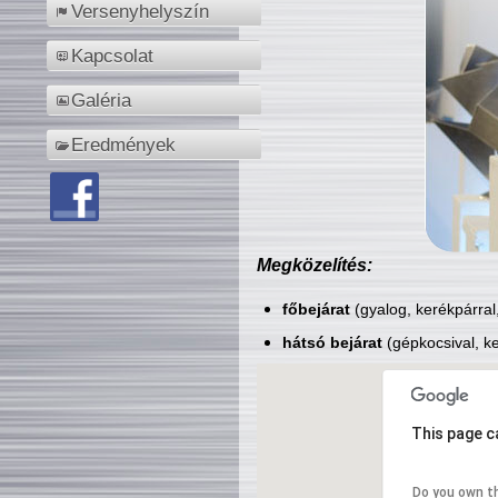
Versenyhelyszín
Kapcsolat
Galéria
Eredmények
Megközelítés:
főbejárat
(gyalog, kerékpárral
hátsó bejárat
(gépkocsival, ke
This page c
Do you own t