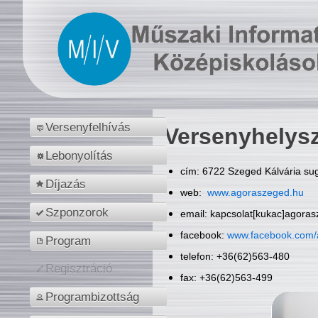
Versenyfelhívás
Versenyhelys
Lebonyolítás
cím: 6722 Szeged Kálvária sug
Díjazás
web:
www.agoraszeged.hu
Szponzorok
email: kapcsolat[kukac]agora
facebook:
www.facebook.com/
Program
telefon: +36(62)563-480
Regisztráció
fax: +36(62)563-499
Programbizottság