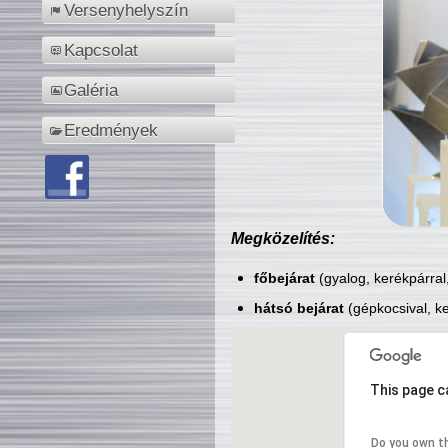
Versenyhelyszín
Kapcsolat
Galéria
Eredmények
Megközelítés:
főbejárat
(gyalog, kerékpárral
hátsó bejárat
(gépkocsival, ke
This page c
Do you own t