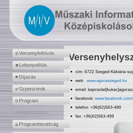
Versenyfelhívás
Versenyhelys
Lebonyolítás
cím: 6722 Szeged Kálvária sug
Díjazás
web:
www.agoraszeged.hu
Szponzorok
email: kapcsolat[kukac]agora
facebook:
www.facebook.com/
Program
telefon: +36(62)563-480
Regisztráció
fax: +36(62)563-499
Programbizottság