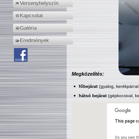
Versenyhelyszín
Kapcsolat
Galéria
Eredmények
Megközelítés:
főbejárat
(gyalog, kerékpárral
hátsó bejárat
(gépkocsival, ke
This page c
Do you own t