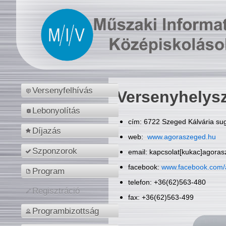
Versenyfelhívás
Versenyhelys
Lebonyolítás
cím: 6722 Szeged Kálvária sug
Díjazás
web:
www.agoraszeged.hu
Szponzorok
email: kapcsolat[kukac]agora
facebook:
www.facebook.com/
Program
telefon: +36(62)563-480
Regisztráció
fax: +36(62)563-499
Programbizottság