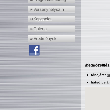
Versenyhelyszín
Kapcsolat
Galéria
Eredmények
Megközelítés
főbejárat
(g
hátsó bejár