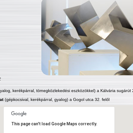
:
yalog, kerékpárral, tömegközlekedési eszközökkel) a Kálvária sugárút 2
at
(gépkocsival, kerékpárral, gyalog) a Gogol utca 32. felől
This page can't load Google Maps correctly.