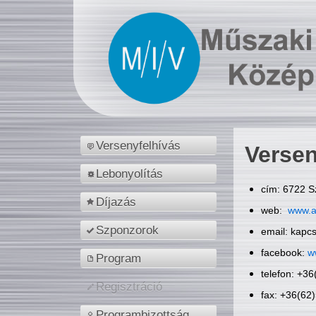
Versenyfelhívás
Versen
Lebonyolítás
cím: 6722 S
Díjazás
web:
www.a
Szponzorok
email: kapc
facebook:
w
Program
telefon: +3
Regisztráció
fax: +36(62
Programbizottság