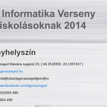
yhelyszín
zeged Kálvária sugárút 23. [ 46.2518393, 20.1397437 ]
goraszeged.hu
solat[kukac]agoraszeged[pont]hu
ww.facebook.com/agoraszeged
6(62)563-480
)563-499