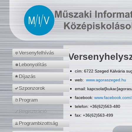
Versenyfelhívás
Versenyhelys
Lebonyolítás
cím: 6722 Szeged Kálvária sug
Díjazás
web:
www.agoraszeged.hu
Szponzorok
email: kapcsolat[kukac]agora
facebook:
www.facebook.com/
Program
telefon: +36(62)563-480
Regisztráció
fax: +36(62)563-499
Programbizottság