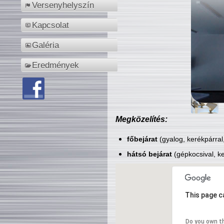
Versenyhelyszín
Kapcsolat
Galéria
Eredmények
Megközelítés:
főbejárat
(gyalog, kerékpárral
hátsó bejárat
(gépkocsival, ke
This page c
Do you own t