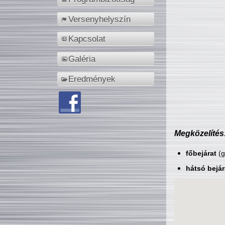
Versenyhelyszín
Kapcsolat
Galéria
Eredmények
Megközelítés
főbejárat
(g
hátsó bejár