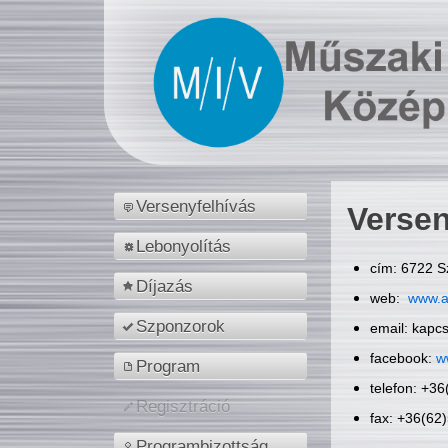
Versenyfelhívás
Versen
Lebonyolítás
cím: 6722 S
Díjazás
web:
www.a
Szponzorok
email: kapc
facebook:
w
Program
telefon: +3
Regisztráció
fax: +36(62
Programbizottság