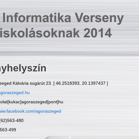
yhelyszín
zeged Kálvária sugárút 23. [ 46.2518393, 20.1397437 ]
goraszeged.hu
solat[kukac]agoraszeged[pont]hu
ww.facebook.com/agoraszeged
6(62)563-480
)563-499