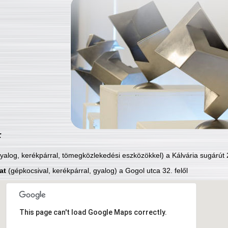
:
yalog, kerékpárral, tömegközlekedési eszközökkel) a Kálvária sugárút 2
at
(gépkocsival, kerékpárral, gyalog) a Gogol utca 32. felől
This page can't load Google Maps correctly.