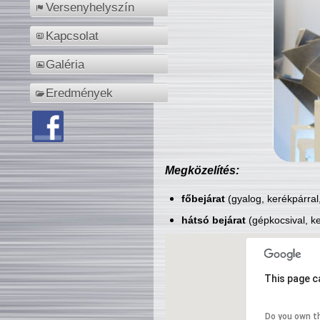
Versenyhelyszín
Kapcsolat
Galéria
Eredmények
Megközelítés:
főbejárat
(gyalog, kerékpárral
hátsó bejárat
(gépkocsival, ke
This page c
Do you own t