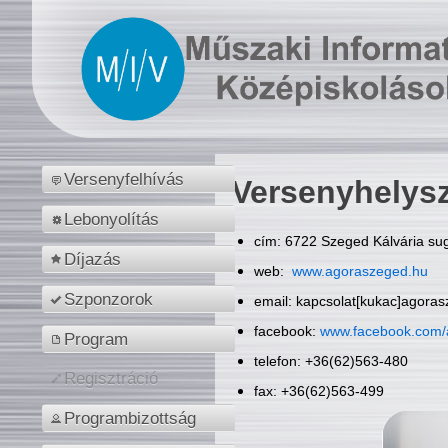
Versenyfelhívás
Versenyhelys
Lebonyolítás
cím: 6722 Szeged Kálvária sug
Díjazás
web:
www.agoraszeged.hu
Szponzorok
email: kapcsolat[kukac]agora
facebook:
www.facebook.com/
Program
telefon: +36(62)563-480
Regisztráció
fax: +36(62)563-499
Programbizottság