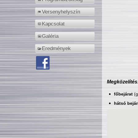
Versenyhelyszín
Kapcsolat
Galéria
Eredmények
Megközelítés
főbejárat
(g
hátsó bejár