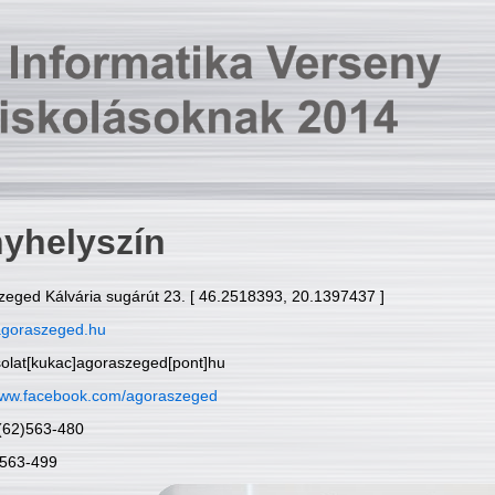
yhelyszín
zeged Kálvária sugárút 23. [ 46.2518393, 20.1397437 ]
goraszeged.hu
solat[kukac]agoraszeged[pont]hu
ww.facebook.com/agoraszeged
6(62)563-480
)563-499