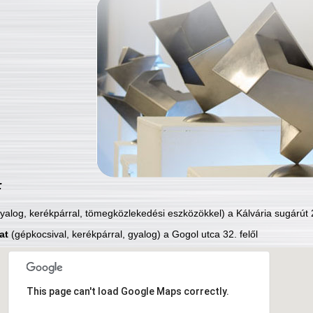
:
yalog, kerékpárral, tömegközlekedési eszközökkel) a Kálvária sugárút 2
at
(gépkocsival, kerékpárral, gyalog) a Gogol utca 32. felől
This page can't load Google Maps correctly.