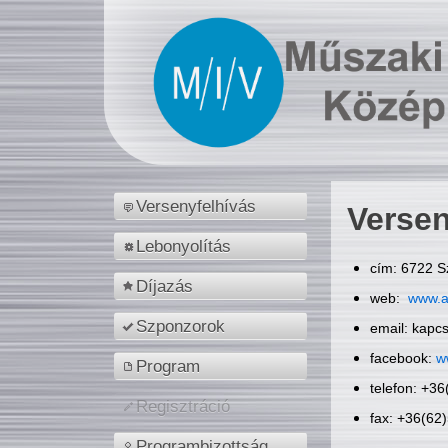
Versenyfelhívás
Versen
Lebonyolítás
cím: 6722 S
Díjazás
web:
www.a
Szponzorok
email: kapc
facebook:
w
Program
telefon: +3
Regisztráció
fax: +36(62
Programbizottság