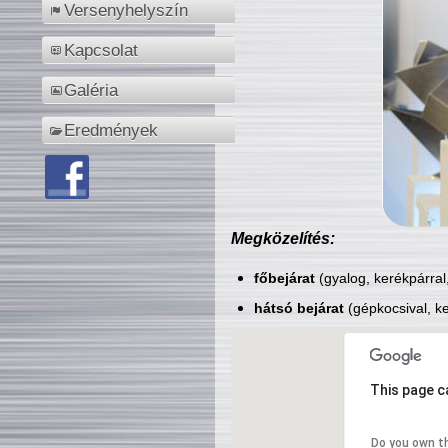
Versenyhelyszín
Kapcsolat
Galéria
Eredmények
Megközelítés:
főbejárat
(gyalog, kerékpárral
hátsó bejárat
(gépkocsival, ke
This page c
Do you own t