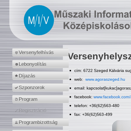
Versenyfelhívás
Versenyhelys
Lebonyolítás
cím: 6722 Szeged Kálvária sug
Díjazás
web:
www.agoraszeged.hu
Szponzorok
email: kapcsolat[kukac]agora
facebook:
www.facebook.com/
Program
telefon: +36(62)563-480
Regisztráció
fax: +36(62)563-499
Programbizottság