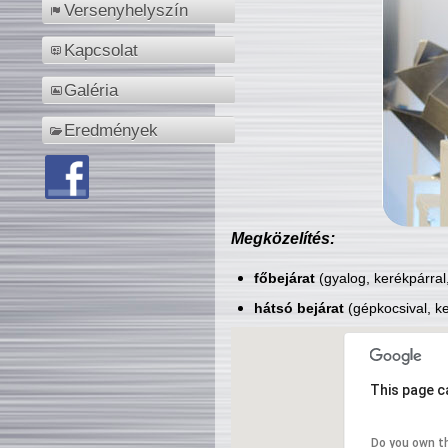
Versenyhelyszín
Kapcsolat
Galéria
Eredmények
Megközelítés:
főbejárat
(gyalog, kerékpárral
hátsó bejárat
(gépkocsival, ke
This page c
Do you own t