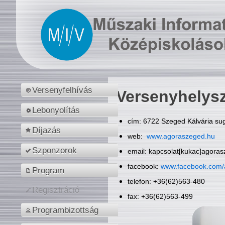
Versenyfelhívás
Versenyhelys
Lebonyolítás
cím: 6722 Szeged Kálvária sug
Díjazás
web:
www.agoraszeged.hu
Szponzorok
email: kapcsolat[kukac]agora
facebook:
www.facebook.com/
Program
telefon: +36(62)563-480
Regisztráció
fax: +36(62)563-499
Programbizottság