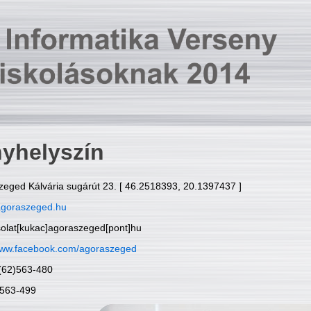
yhelyszín
zeged Kálvária sugárút 23. [ 46.2518393, 20.1397437 ]
goraszeged.hu
solat[kukac]agoraszeged[pont]hu
ww.facebook.com/agoraszeged
6(62)563-480
)563-499