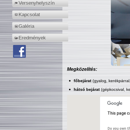
Versenyhelyszín
Kapcsolat
Galéria
Eredmények
Megközelítés:
főbejárat
(gyalog, kerékpárral
hátsó bejárat
(gépkocsival, ke
This page c
Do you own t