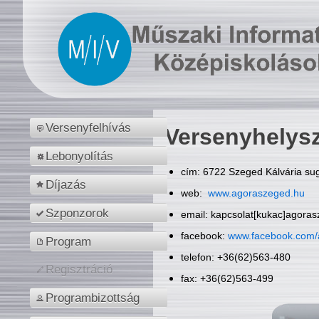
Versenyfelhívás
Versenyhelys
Lebonyolítás
cím: 6722 Szeged Kálvária sug
Díjazás
web:
www.agoraszeged.hu
Szponzorok
email: kapcsolat[kukac]agora
facebook:
www.facebook.com/
Program
telefon: +36(62)563-480
Regisztráció
fax: +36(62)563-499
Programbizottság