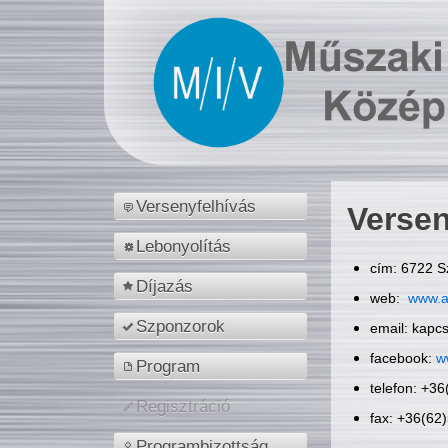
Versenyfelhívás
Versen
Lebonyolítás
cím: 6722 S
Díjazás
web:
www.a
Szponzorok
email: kapc
facebook:
w
Program
telefon: +3
Regisztráció
fax: +36(62
Programbizottság