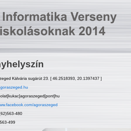
yhelyszín
zeged Kálvária sugárút 23. [ 46.2518393, 20.1397437 ]
goraszeged.hu
solat[kukac]agoraszeged[pont]hu
ww.facebook.com/agoraszeged
6(62)563-480
)563-499