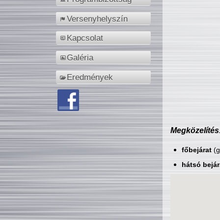
Versenyhelyszín
Kapcsolat
Galéria
Eredmények
Megközelítés
főbejárat
(g
hátsó bejár