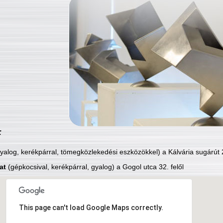
:
yalog, kerékpárral, tömegközlekedési eszközökkel) a Kálvária sugárút 2
at
(gépkocsival, kerékpárral, gyalog) a Gogol utca 32. felől
This page can't load Google Maps correctly.