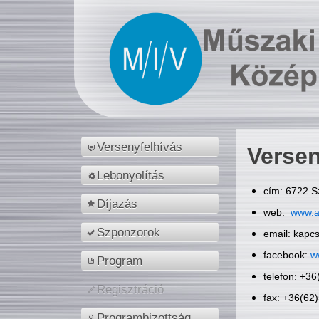
Versenyfelhívás
Versen
Lebonyolítás
cím: 6722 S
Díjazás
web:
www.a
Szponzorok
email: kapc
facebook:
w
Program
telefon: +3
Regisztráció
fax: +36(62
Programbizottság