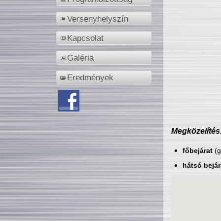
Versenyhelyszín
Kapcsolat
Galéria
Eredmények
Megközelítés
főbejárat
(g
hátsó bejár