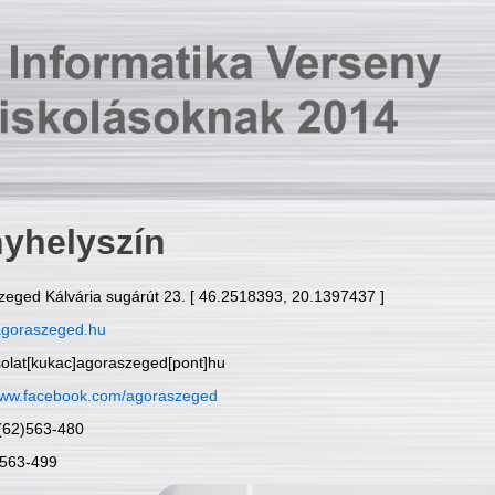
yhelyszín
zeged Kálvária sugárút 23. [ 46.2518393, 20.1397437 ]
goraszeged.hu
solat[kukac]agoraszeged[pont]hu
ww.facebook.com/agoraszeged
6(62)563-480
)563-499