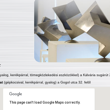
:
yalog, kerékpárral, tömegközlekedési eszközökkel) a Kálvária sugárút 2
at
(gépkocsival, kerékpárral, gyalog) a Gogol utca 32. felől
This page can't load Google Maps correctly.