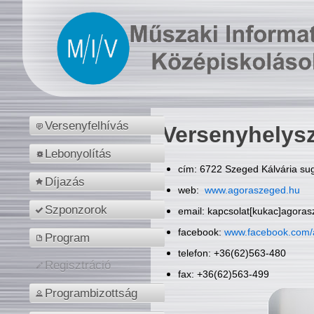
Versenyfelhívás
Versenyhelys
Lebonyolítás
cím: 6722 Szeged Kálvária sug
Díjazás
web:
www.agoraszeged.hu
Szponzorok
email: kapcsolat[kukac]agora
facebook:
www.facebook.com/
Program
telefon: +36(62)563-480
Regisztráció
fax: +36(62)563-499
Programbizottság