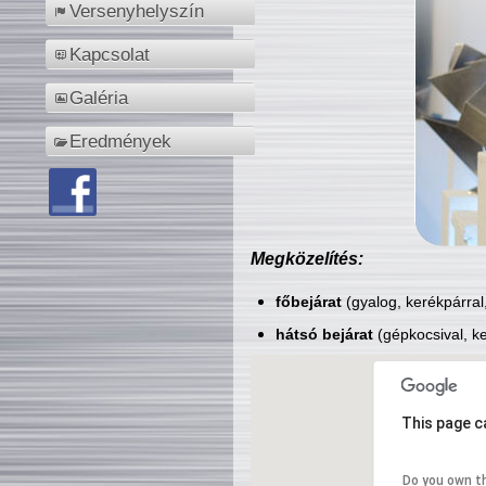
Versenyhelyszín
Kapcsolat
Galéria
Eredmények
Megközelítés:
főbejárat
(gyalog, kerékpárral
hátsó bejárat
(gépkocsival, ke
This page c
Do you own t