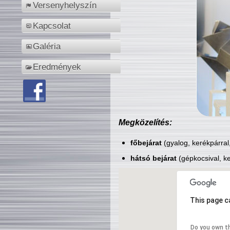
Versenyhelyszín
Kapcsolat
Galéria
Eredmények
Megközelítés:
főbejárat
(gyalog, kerékpárral
hátsó bejárat
(gépkocsival, ke
This page c
Do you own t