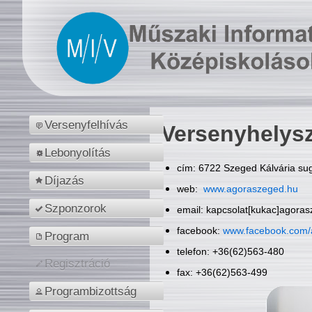
Versenyfelhívás
Versenyhelys
Lebonyolítás
cím: 6722 Szeged Kálvária sug
Díjazás
web:
www.agoraszeged.hu
Szponzorok
email: kapcsolat[kukac]agora
facebook:
www.facebook.com/
Program
telefon: +36(62)563-480
Regisztráció
fax: +36(62)563-499
Programbizottság