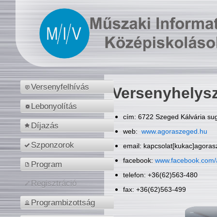
Versenyfelhívás
Versenyhelys
Lebonyolítás
cím: 6722 Szeged Kálvária sug
Díjazás
web:
www.agoraszeged.hu
Szponzorok
email: kapcsolat[kukac]agora
facebook:
www.facebook.com/
Program
telefon: +36(62)563-480
Regisztráció
fax: +36(62)563-499
Programbizottság