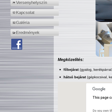
Versenyhelyszín
Kapcsolat
Galéria
Eredmények
Megközelítés:
főbejárat
(gyalog, kerékpárral
hátsó bejárat
(gépkocsival, ke
This page c
Do you own t