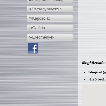
Versenyhelyszín
Kapcsolat
Galéria
Eredmények
Megközelítés
főbejárat
(g
hátsó bejár