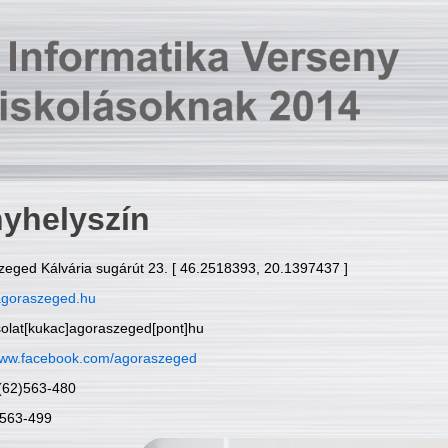
yhelyszín
zeged Kálvária sugárút 23. [ 46.2518393, 20.1397437 ]
goraszeged.hu
solat[kukac]agoraszeged[pont]hu
ww.facebook.com/agoraszeged
6(62)563-480
)563-499