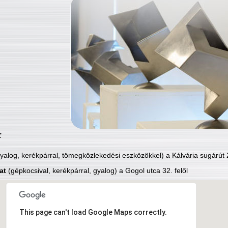
:
yalog, kerékpárral, tömegközlekedési eszközökkel) a Kálvária sugárút 2
at
(gépkocsival, kerékpárral, gyalog) a Gogol utca 32. felől
This page can't load Google Maps correctly.