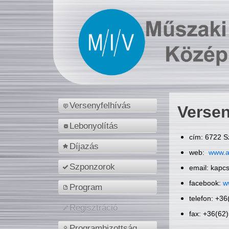
Versenyfelhívás
Versen
Lebonyolítás
cím: 6722 S
Díjazás
web:
www.a
Szponzorok
email: kapc
facebook:
w
Program
telefon: +3
Regisztráció
fax: +36(62
Programbizottság