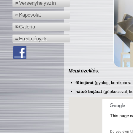
Versenyhelyszín
Kapcsolat
Galéria
Eredmények
Megközelítés:
főbejárat
(gyalog, kerékpárral
hátsó bejárat
(gépkocsival, ke
This page c
Do you own t