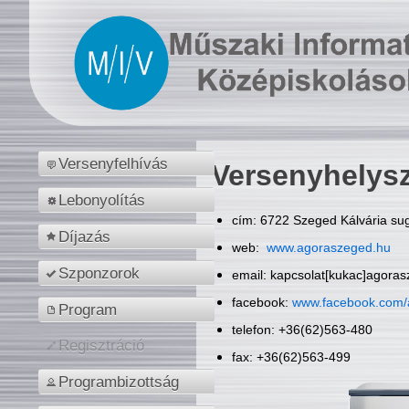
Versenyfelhívás
Versenyhelys
Lebonyolítás
cím: 6722 Szeged Kálvária sug
Díjazás
web:
www.agoraszeged.hu
Szponzorok
email: kapcsolat[kukac]agora
facebook:
www.facebook.com/
Program
telefon: +36(62)563-480
Regisztráció
fax: +36(62)563-499
Programbizottság