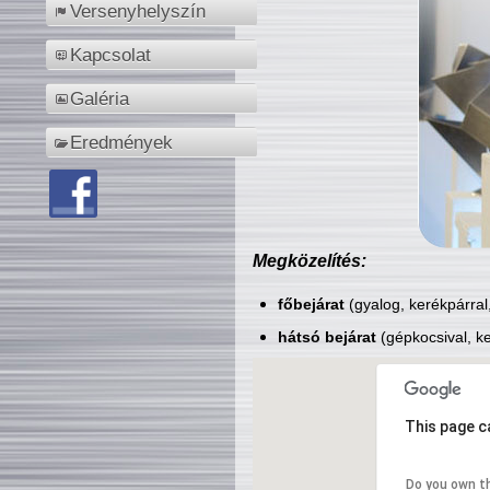
Versenyhelyszín
Kapcsolat
Galéria
Eredmények
Megközelítés:
főbejárat
(gyalog, kerékpárral
hátsó bejárat
(gépkocsival, ke
This page c
Do you own t