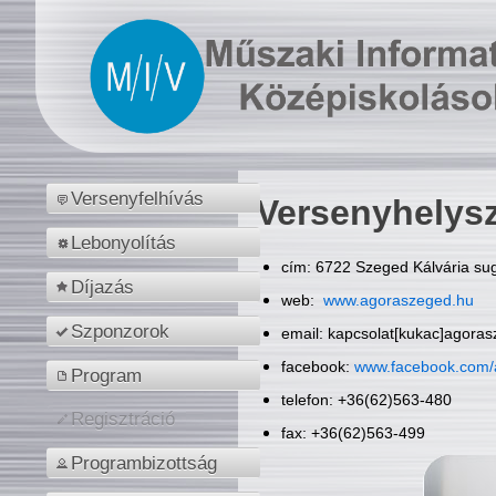
Versenyfelhívás
Versenyhelys
Lebonyolítás
cím: 6722 Szeged Kálvária sug
Díjazás
web:
www.agoraszeged.hu
Szponzorok
email: kapcsolat[kukac]agora
facebook:
www.facebook.com/
Program
telefon: +36(62)563-480
Regisztráció
fax: +36(62)563-499
Programbizottság