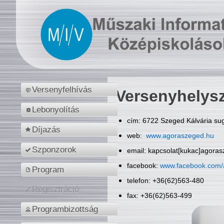
Versenyfelhívás
Versenyhelys
Lebonyolítás
cím: 6722 Szeged Kálvária sug
Díjazás
web:
www.agoraszeged.hu
Szponzorok
email: kapcsolat[kukac]agora
facebook:
www.facebook.com/
Program
telefon: +36(62)563-480
Regisztráció
fax: +36(62)563-499
Programbizottság