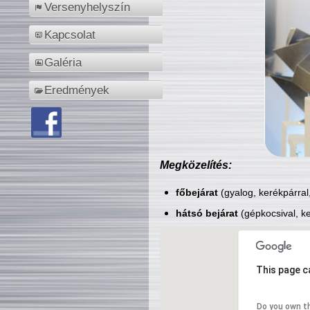
Versenyhelyszín
Kapcsolat
Galéria
Eredmények
Megközelítés:
főbejárat
(gyalog, kerékpárral
hátsó bejárat
(gépkocsival, ke
This page c
Do you own t