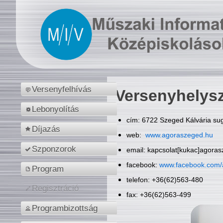
Versenyfelhívás
Versenyhelys
Lebonyolítás
cím: 6722 Szeged Kálvária sug
Díjazás
web:
www.agoraszeged.hu
Szponzorok
email: kapcsolat[kukac]agora
facebook:
www.facebook.com/
Program
telefon: +36(62)563-480
Regisztráció
fax: +36(62)563-499
Programbizottság