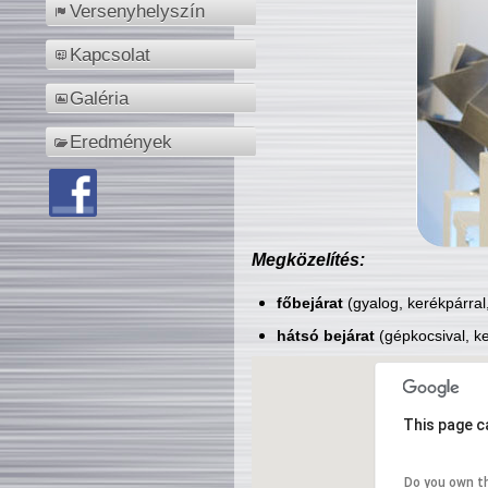
Versenyhelyszín
Kapcsolat
Galéria
Eredmények
Megközelítés:
főbejárat
(gyalog, kerékpárral
hátsó bejárat
(gépkocsival, ke
This page c
Do you own t