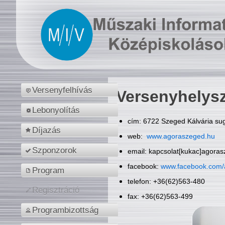
Versenyfelhívás
Versenyhelys
Lebonyolítás
cím: 6722 Szeged Kálvária sug
Díjazás
web:
www.agoraszeged.hu
Szponzorok
email: kapcsolat[kukac]agora
facebook:
www.facebook.com/
Program
telefon: +36(62)563-480
Regisztráció
fax: +36(62)563-499
Programbizottság