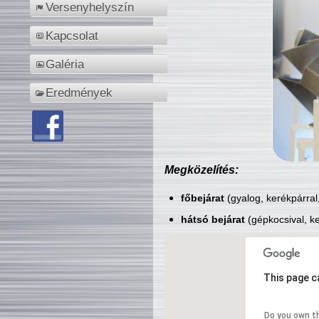
Versenyhelyszín
Kapcsolat
Galéria
Eredmények
Megközelítés:
főbejárat
(gyalog, kerékpárral
hátsó bejárat
(gépkocsival, ke
This page c
Do you own t