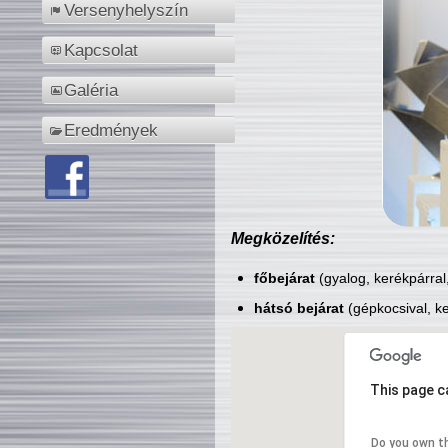
Versenyhelyszín
Kapcsolat
Galéria
Eredmények
Megközelítés:
főbejárat
(gyalog, kerékpárral
hátsó bejárat
(gépkocsival, ke
This page c
Do you own t