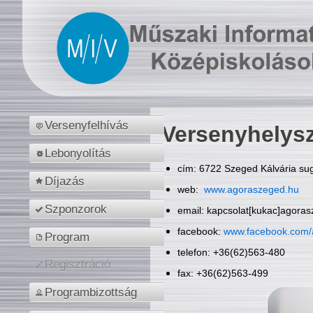
Versenyfelhívás
Versenyhelys
Lebonyolítás
cím: 6722 Szeged Kálvária sug
Díjazás
web:
www.agoraszeged.hu
Szponzorok
email: kapcsolat[kukac]agora
facebook:
www.facebook.com/
Program
telefon: +36(62)563-480
Regisztráció
fax: +36(62)563-499
Programbizottság