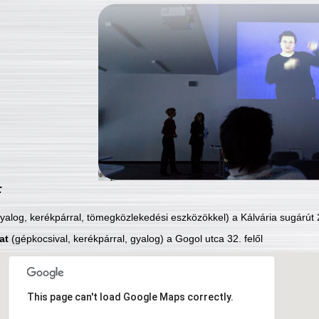
:
yalog, kerékpárral, tömegközlekedési eszközökkel) a Kálvária sugárút 2
at
(gépkocsival, kerékpárral, gyalog) a Gogol utca 32. felől
This page can't load Google Maps correctly.