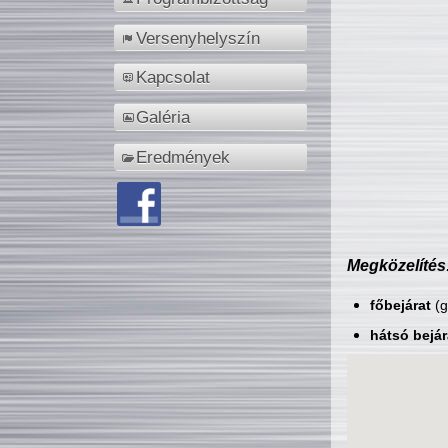
Versenyhelyszín
Kapcsolat
Galéria
Eredmények
Megközelítés
főbejárat
(g
hátsó bejár