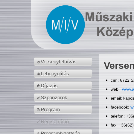
Versenyfelhívás
Versen
Lebonyolítás
cím: 6722 S
Díjazás
web:
www.a
Szponzorok
email: kapc
facebook:
w
Program
telefon: +3
Regisztráció
fax: +36(62
Programbizottság