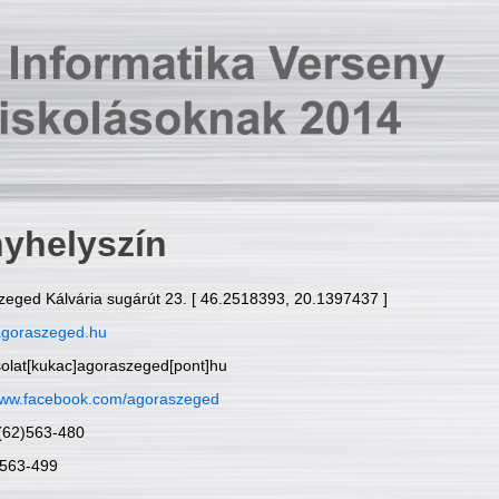
yhelyszín
zeged Kálvária sugárút 23. [ 46.2518393, 20.1397437 ]
goraszeged.hu
solat[kukac]agoraszeged[pont]hu
ww.facebook.com/agoraszeged
6(62)563-480
)563-499