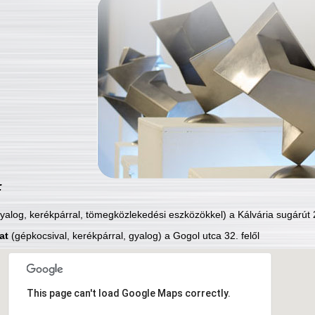
:
yalog, kerékpárral, tömegközlekedési eszközökkel) a Kálvária sugárút 2
at
(gépkocsival, kerékpárral, gyalog) a Gogol utca 32. felől
This page can't load Google Maps correctly.