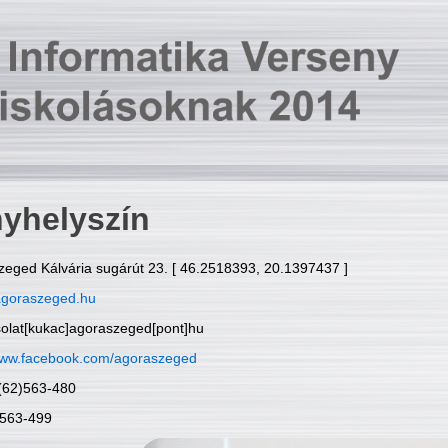
yhelyszín
zeged Kálvária sugárút 23. [ 46.2518393, 20.1397437 ]
goraszeged.hu
solat[kukac]agoraszeged[pont]hu
ww.facebook.com/agoraszeged
6(62)563-480
)563-499