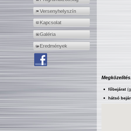
Versenyhelyszín
Kapcsolat
Galéria
Eredmények
Megközelítés
főbejárat
(g
hátsó bejár