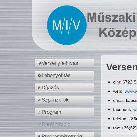
Versenyfelhívás
Versen
Lebonyolítás
cím: 6722 S
Díjazás
web:
www.a
Szponzorok
email: kapc
facebook:
w
Program
telefon: +3
Regisztráció
fax: +36(62
Programbizottság