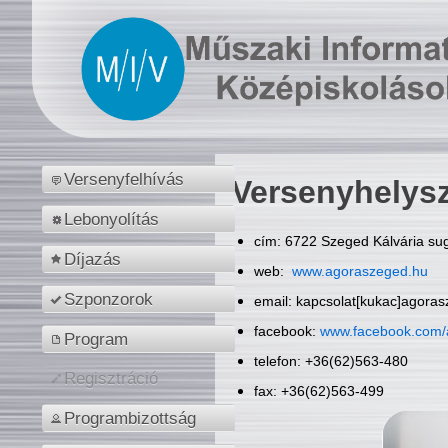
Versenyfelhívás
Versenyhelys
Lebonyolítás
cím: 6722 Szeged Kálvária sug
Díjazás
web:
www.agoraszeged.hu
Szponzorok
email: kapcsolat[kukac]agora
facebook:
www.facebook.com/
Program
telefon: +36(62)563-480
Regisztráció
fax: +36(62)563-499
Programbizottság