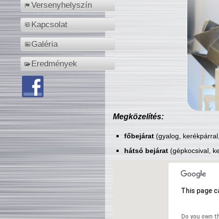
Versenyhelyszín
Kapcsolat
Galéria
Eredmények
Megközelítés:
főbejárat
(gyalog, kerékpárral
hátsó bejárat
(gépkocsival, ke
This page c
Do you own t