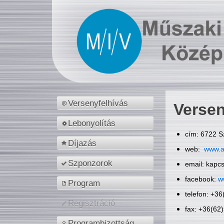
Versenyfelhívás
Versen
Lebonyolítás
cím: 6722 S
Díjazás
web:
www.a
Szponzorok
email: kapc
facebook:
w
Program
telefon: +3
Regisztráció
fax: +36(62
Programbizottság