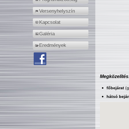
Versenyhelyszín
Kapcsolat
Galéria
Eredmények
Megközelítés
főbejárat
(g
hátsó bejár