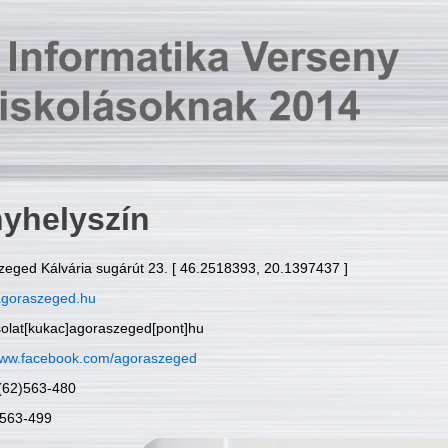
yhelyszín
zeged Kálvária sugárút 23. [ 46.2518393, 20.1397437 ]
goraszeged.hu
solat[kukac]agoraszeged[pont]hu
ww.facebook.com/agoraszeged
6(62)563-480
)563-499