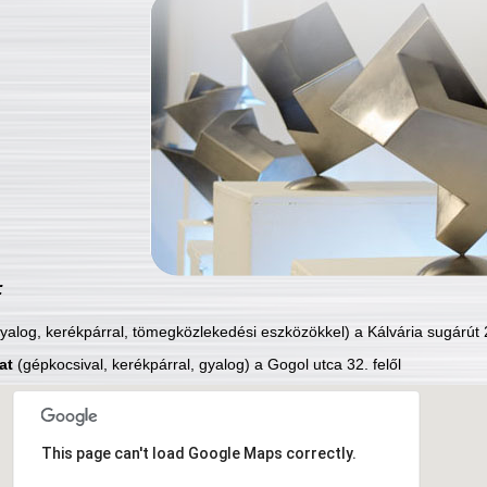
:
yalog, kerékpárral, tömegközlekedési eszközökkel) a Kálvária sugárút 2
at
(gépkocsival, kerékpárral, gyalog) a Gogol utca 32. felől
This page can't load Google Maps correctly.