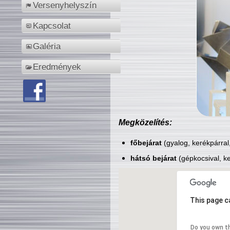
Versenyhelyszín
Kapcsolat
Galéria
Eredmények
Megközelítés:
főbejárat
(gyalog, kerékpárral
hátsó bejárat
(gépkocsival, ke
This page c
Do you own t