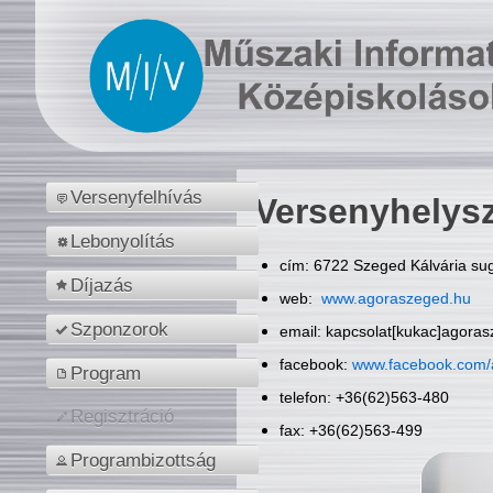
Versenyfelhívás
Versenyhelys
Lebonyolítás
cím: 6722 Szeged Kálvária sug
Díjazás
web:
www.agoraszeged.hu
Szponzorok
email: kapcsolat[kukac]agora
facebook:
www.facebook.com/
Program
telefon: +36(62)563-480
Regisztráció
fax: +36(62)563-499
Programbizottság