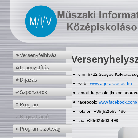
Versenyfelhívás
Versenyhelys
Lebonyolítás
cím: 6722 Szeged Kálvária sug
Díjazás
web:
www.agoraszeged.hu
Szponzorok
email: kapcsolat[kukac]agora
facebook:
www.facebook.com/
Program
telefon: +36(62)563-480
Regisztráció
fax: +36(62)563-499
Programbizottság