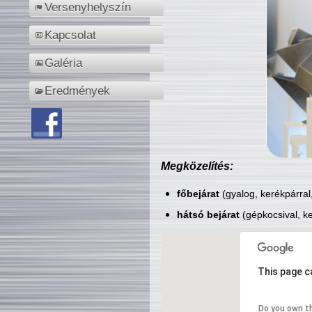
Versenyhelyszín
Kapcsolat
Galéria
Eredmények
Megközelítés:
főbejárat
(gyalog, kerékpárral
hátsó bejárat
(gépkocsival, ke
This page c
Do you own t