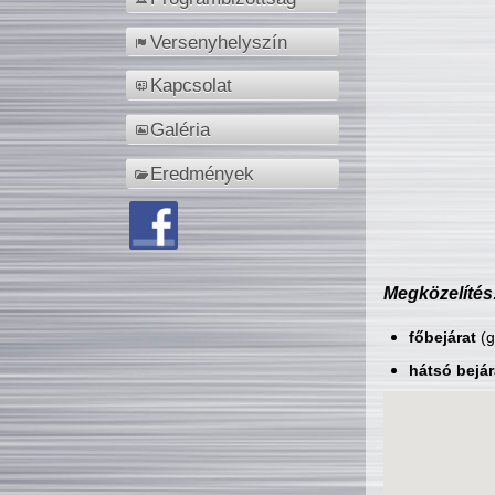
Versenyhelyszín
Kapcsolat
Galéria
Eredmények
Megközelítés
főbejárat
(g
hátsó bejár