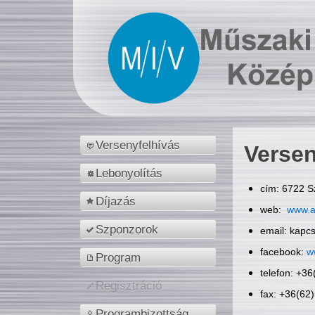
Versenyfelhívás
Versen
Lebonyolítás
cím: 6722 S
Díjazás
web:
www.a
Szponzorok
email: kapc
facebook:
w
Program
telefon: +3
Regisztráció
fax: +36(62
Programbizottság