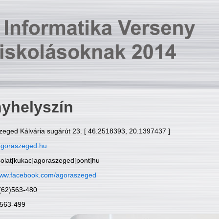
yhelyszín
zeged Kálvária sugárút 23. [ 46.2518393, 20.1397437 ]
goraszeged.hu
solat[kukac]agoraszeged[pont]hu
ww.facebook.com/agoraszeged
6(62)563-480
)563-499