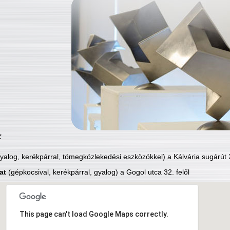
:
yalog, kerékpárral, tömegközlekedési eszközökkel) a Kálvária sugárút 2
at
(gépkocsival, kerékpárral, gyalog) a Gogol utca 32. felől
This page can't load Google Maps correctly.