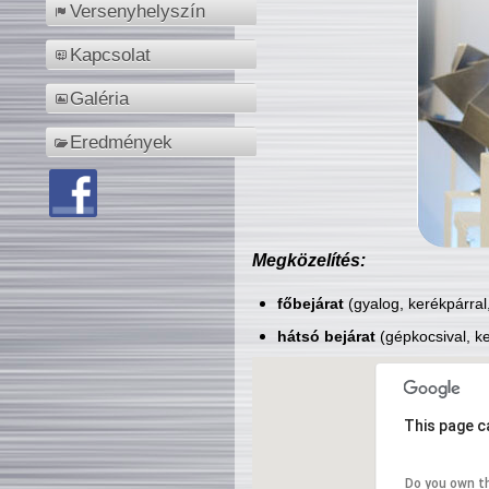
Versenyhelyszín
Kapcsolat
Galéria
Eredmények
Megközelítés:
főbejárat
(gyalog, kerékpárral
hátsó bejárat
(gépkocsival, ke
This page c
Do you own t