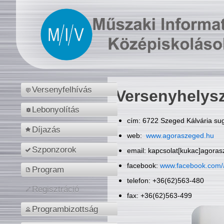
Versenyfelhívás
Versenyhelys
Lebonyolítás
cím: 6722 Szeged Kálvária sug
Díjazás
web:
www.agoraszeged.hu
Szponzorok
email: kapcsolat[kukac]agora
facebook:
www.facebook.com/
Program
telefon: +36(62)563-480
Regisztráció
fax: +36(62)563-499
Programbizottság