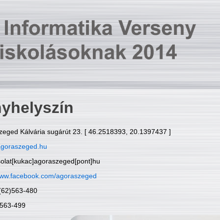
yhelyszín
zeged Kálvária sugárút 23. [ 46.2518393, 20.1397437 ]
goraszeged.hu
solat[kukac]agoraszeged[pont]hu
ww.facebook.com/agoraszeged
6(62)563-480
)563-499