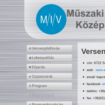
Versenyfelhívás
Versen
Lebonyolítás
cím: 6722 S
Díjazás
web:
www.a
Szponzorok
email: kapc
facebook:
w
Program
telefon: +3
Regisztráció
fax: +36(62
Programbizottság