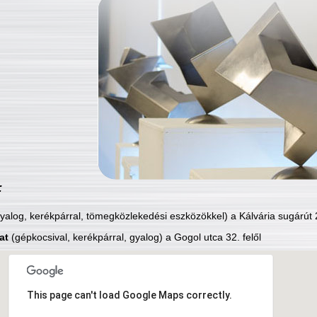
:
yalog, kerékpárral, tömegközlekedési eszközökkel) a Kálvária sugárút 2
at
(gépkocsival, kerékpárral, gyalog) a Gogol utca 32. felől
This page can't load Google Maps correctly.