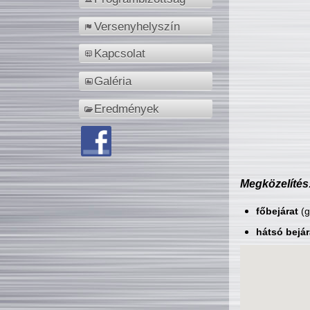
Versenyhelyszín
Kapcsolat
Galéria
Eredmények
Megközelítés
főbejárat
(g
hátsó bejár