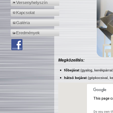
Versenyhelyszín
Kapcsolat
Galéria
Eredmények
Megközelítés:
főbejárat
(gyalog, kerékpárral
hátsó bejárat
(gépkocsival, ke
This page c
Do you own t