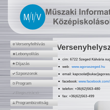
Versenyfelhívás
Versenyhelys
Lebonyolítás
cím: 6722 Szeged Kálvária sug
Díjazás
web:
www.agoraszeged.hu
Szponzorok
email: kapcsolat[kukac]agora
facebook:
www.facebook.com/
Program
telefon: +36(62)563-480
Regisztráció
fax: +36(62)563-499
Programbizottság