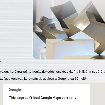
:
yalog, kerékpárral, tömegközlekedési eszközökkel) a Kálvária sugárút 2
at
(gépkocsival, kerékpárral, gyalog) a Gogol utca 32. felől
This page can't load Google Maps correctly.