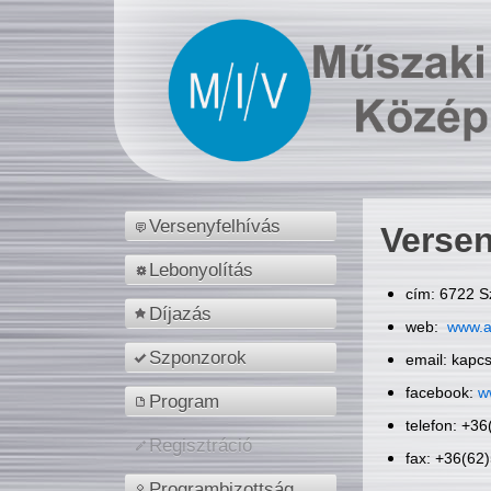
Versenyfelhívás
Versen
Lebonyolítás
cím: 6722 S
Díjazás
web:
www.a
Szponzorok
email: kapc
facebook:
w
Program
telefon: +3
Regisztráció
fax: +36(62
Programbizottság