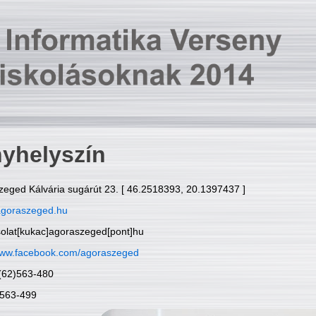
yhelyszín
zeged Kálvária sugárút 23. [ 46.2518393, 20.1397437 ]
goraszeged.hu
solat[kukac]agoraszeged[pont]hu
ww.facebook.com/agoraszeged
6(62)563-480
)563-499