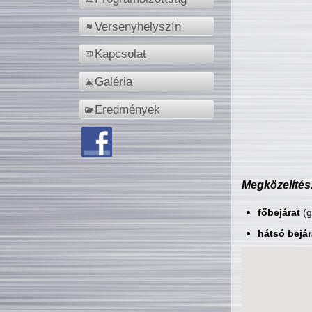
Versenyhelyszín
Kapcsolat
Galéria
Eredmények
Megközelítés
főbejárat
(g
hátsó bejár