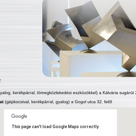
:
yalog, kerékpárral, tömegközlekedési eszközökkel) a Kálvária sugárút 2
at
(gépkocsival, kerékpárral, gyalog) a Gogol utca 32. felől
This page can't load Google Maps correctly.