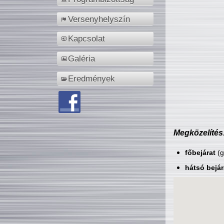
Versenyhelyszín
Kapcsolat
Galéria
Eredmények
Megközelítés
főbejárat
(g
hátsó bejár