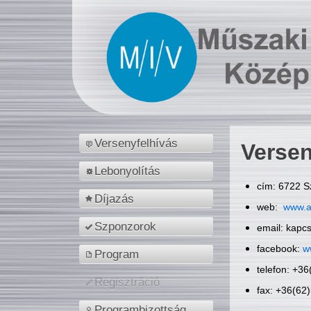
Versenyfelhívás
Versen
Lebonyolítás
cím: 6722 S
Díjazás
web:
www.a
Szponzorok
email: kapc
facebook:
w
Program
telefon: +3
Regisztráció
fax: +36(62
Programbizottság