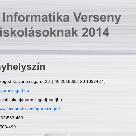
yhelyszín
zeged Kálvária sugárút 23. [ 46.2518393, 20.1397437 ]
goraszeged.hu
solat[kukac]agoraszeged[pont]hu
ww.facebook.com/agoraszeged
6(62)563-480
)563-499