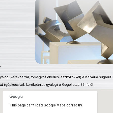
:
yalog, kerékpárral, tömegközlekedési eszközökkel) a Kálvária sugárút 2
at
(gépkocsival, kerékpárral, gyalog) a Gogol utca 32. felől
This page can't load Google Maps correctly.