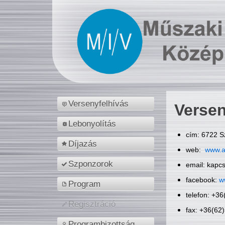
Versenyfelhívás
Versen
Lebonyolítás
cím: 6722 S
Díjazás
web:
www.a
Szponzorok
email: kapc
facebook:
w
Program
telefon: +3
Regisztráció
fax: +36(62
Programbizottság