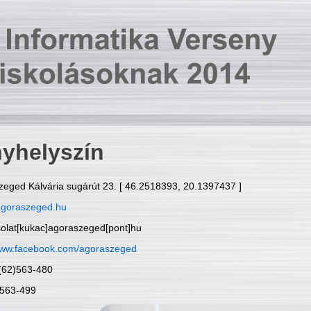
yhelyszín
zeged Kálvária sugárút 23. [ 46.2518393, 20.1397437 ]
goraszeged.hu
solat[kukac]agoraszeged[pont]hu
ww.facebook.com/agoraszeged
6(62)563-480
)563-499