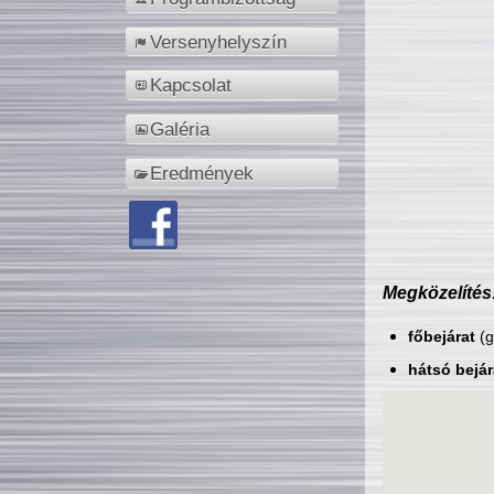
Versenyhelyszín
Kapcsolat
Galéria
Eredmények
Megközelítés
főbejárat
(g
hátsó bejár