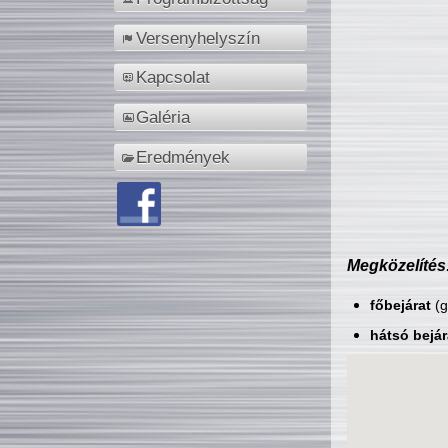
Versenyhelyszín
Kapcsolat
Galéria
Eredmények
Megközelítés
főbejárat
(g
hátsó bejár