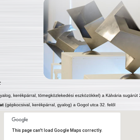
:
yalog, kerékpárral, tömegközlekedési eszközökkel) a Kálvária sugárút 2
at
(gépkocsival, kerékpárral, gyalog) a Gogol utca 32. felől
This page can't load Google Maps correctly.