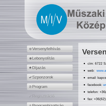
Versenyfelhívás
Versen
Lebonyolítás
cím: 6722 S
Díjazás
web:
www.a
Szponzorok
email: kapc
facebook:
w
Program
telefon: +3
Regisztráció
fax: +36(62
Programbizottság