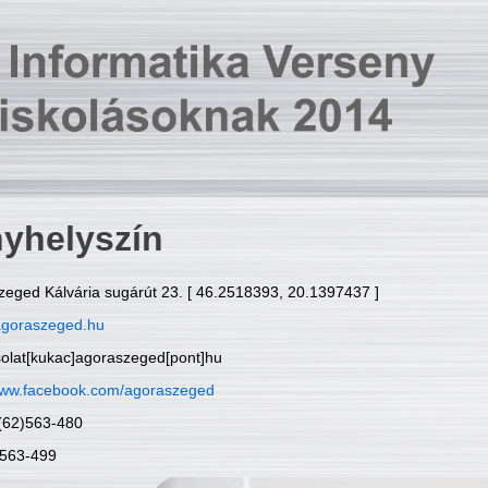
yhelyszín
zeged Kálvária sugárút 23. [ 46.2518393, 20.1397437 ]
goraszeged.hu
solat[kukac]agoraszeged[pont]hu
ww.facebook.com/agoraszeged
6(62)563-480
)563-499