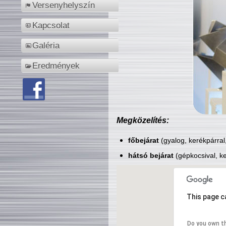
Versenyhelyszín
Kapcsolat
Galéria
Eredmények
Megközelítés:
főbejárat
(gyalog, kerékpárral
hátsó bejárat
(gépkocsival, ke
This page c
Do you own t