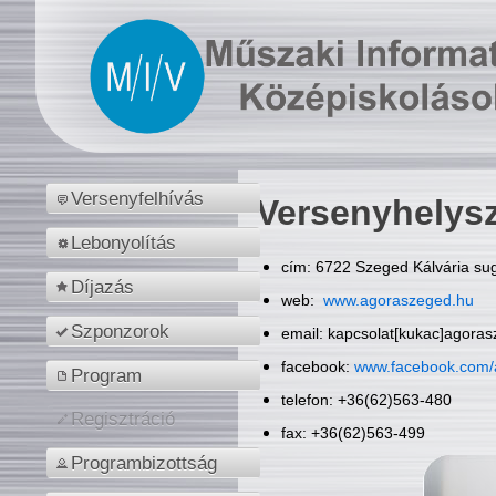
Versenyfelhívás
Versenyhelys
Lebonyolítás
cím: 6722 Szeged Kálvária sug
Díjazás
web:
www.agoraszeged.hu
Szponzorok
email: kapcsolat[kukac]agora
facebook:
www.facebook.com/
Program
telefon: +36(62)563-480
Regisztráció
fax: +36(62)563-499
Programbizottság