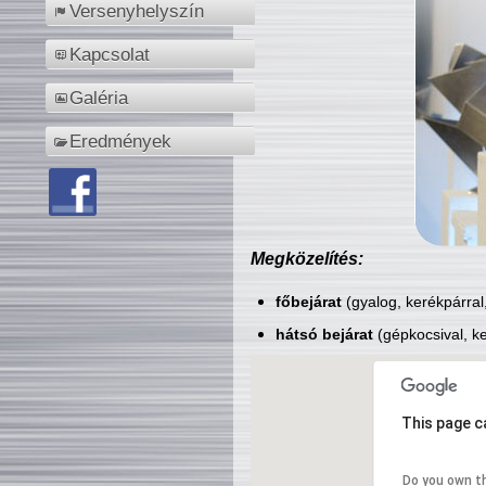
Versenyhelyszín
Kapcsolat
Galéria
Eredmények
Megközelítés:
főbejárat
(gyalog, kerékpárral
hátsó bejárat
(gépkocsival, ke
This page c
Do you own t