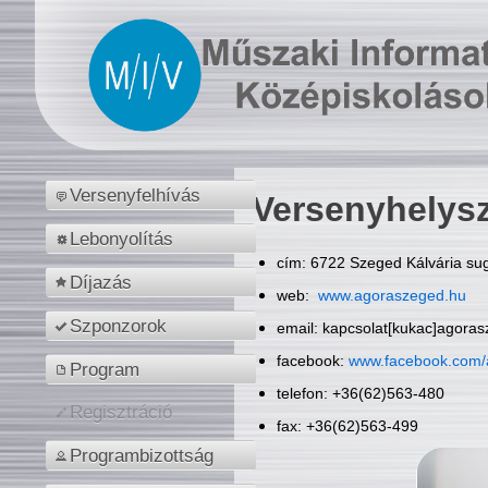
Versenyfelhívás
Versenyhelys
Lebonyolítás
cím: 6722 Szeged Kálvária sug
Díjazás
web:
www.agoraszeged.hu
Szponzorok
email: kapcsolat[kukac]agora
facebook:
www.facebook.com/
Program
telefon: +36(62)563-480
Regisztráció
fax: +36(62)563-499
Programbizottság