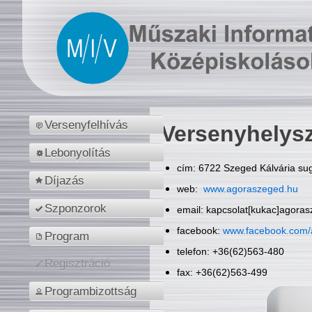
Versenyfelhívás
Versenyhelys
Lebonyolítás
cím: 6722 Szeged Kálvária sug
Díjazás
web:
www.agoraszeged.hu
Szponzorok
email: kapcsolat[kukac]agora
facebook:
www.facebook.com/
Program
telefon: +36(62)563-480
Regisztráció
fax: +36(62)563-499
Programbizottság