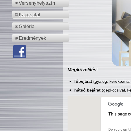
Versenyhelyszín
Kapcsolat
Galéria
Eredmények
Megközelítés:
főbejárat
(gyalog, kerékpárral
hátsó bejárat
(gépkocsival, ke
This page c
Do you own t