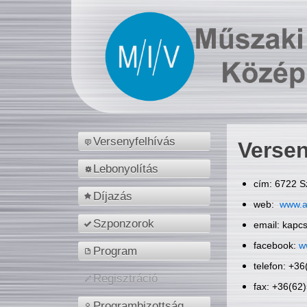
Versenyfelhívás
Versen
Lebonyolítás
cím: 6722 S
Díjazás
web:
www.a
Szponzorok
email: kapc
facebook:
w
Program
telefon: +3
Regisztráció
fax: +36(62
Programbizottság