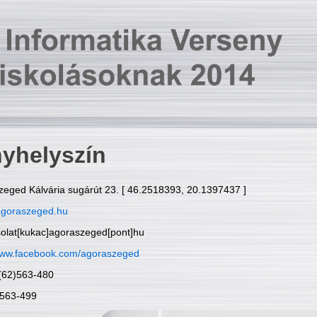
yhelyszín
zeged Kálvária sugárút 23. [ 46.2518393, 20.1397437 ]
goraszeged.hu
solat[kukac]agoraszeged[pont]hu
ww.facebook.com/agoraszeged
6(62)563-480
)563-499