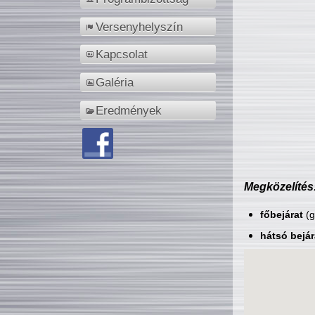
Versenyhelyszín
Kapcsolat
Galéria
Eredmények
Megközelítés
főbejárat
(g
hátsó bejár