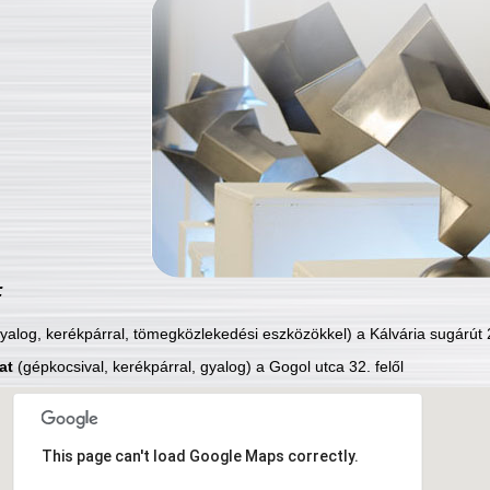
:
yalog, kerékpárral, tömegközlekedési eszközökkel) a Kálvária sugárút 2
at
(gépkocsival, kerékpárral, gyalog) a Gogol utca 32. felől
This page can't load Google Maps correctly.