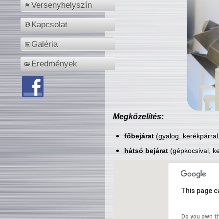
Versenyhelyszín
Kapcsolat
Galéria
Eredmények
Megközelítés:
főbejárat
(gyalog, kerékpárral
hátsó bejárat
(gépkocsival, ke
This page c
Do you own t