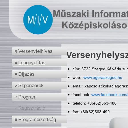
Versenyfelhívás
Versenyhelys
Lebonyolítás
cím: 6722 Szeged Kálvária sug
Díjazás
web:
www.agoraszeged.hu
Szponzorok
email: kapcsolat[kukac]agora
facebook:
www.facebook.com/
Program
telefon: +36(62)563-480
Regisztráció
fax: +36(62)563-499
Programbizottság